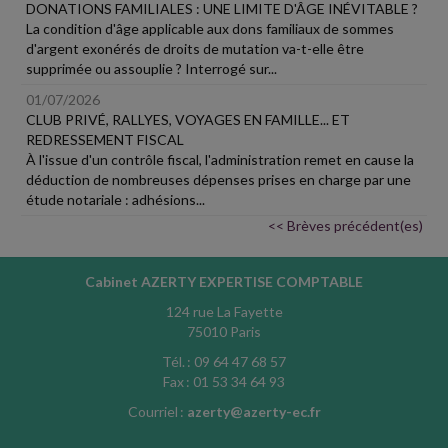
DONATIONS FAMILIALES : UNE LIMITE D'ÂGE INÉVITABLE ?
La condition d'âge applicable aux dons familiaux de sommes
d'argent exonérés de droits de mutation va-t-elle être
supprimée ou assouplie ? Interrogé sur...
01/07/2026
CLUB PRIVÉ, RALLYES, VOYAGES EN FAMILLE... ET
REDRESSEMENT FISCAL
À l'issue d'un contrôle fiscal, l'administration remet en cause la
déduction de nombreuses dépenses prises en charge par une
étude notariale : adhésions...
<< Brèves précédent(es)
Cabinet AZERTY EXPERTISE COMPTABLE
124 rue La Fayette
75010 Paris
Tél. : 09 64 47 68 57
Fax : 01 53 34 64 93
Courriel :
azerty@azerty-ec.fr