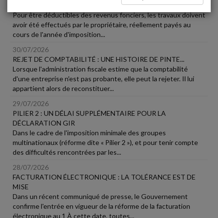
CONVAINC PAS
Pour être déductibles des revenus fonciers, les travaux doivent
avoir été effectués par le propriétaire, réellement payés au
cours de l'année d'imposition...
30/07/2026
REJET DE COMPTABILITÉ : UNE HISTOIRE DE PINTE...
Lorsque l'administration fiscale estime que la comptabilité
d'une entreprise n'est pas probante, elle peut la rejeter. Il lui
appartient alors de reconstituer...
29/07/2026
PILIER 2 : UN DÉLAI SUPPLÉMENTAIRE POUR LA
DÉCLARATION GIR
Dans le cadre de l'imposition minimale des groupes
multinationaux (réforme dite « Pilier 2 »), et pour tenir compte
des difficultés rencontrées par les...
28/07/2026
FACTURATION ÉLECTRONIQUE : LA TOLÉRANCE EST DE
MISE
Dans un récent communiqué de presse, le Gouvernement
confirme l'entrée en vigueur de la réforme de la facturation
électronique au 1 À cette date, toutes...