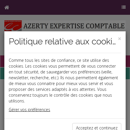
×
Politique relative aux cookies
Base documentaire
Comme tous les sites de confiance, ce site utilise des
cookies. Les cookies vous permettent de vous connecter
en tout sécurité, de sauvegarder vos préférences (veille,
Dépêches
newsletter, recherche, etc.). Ils nous permettent également
de mieux vous connaitre pour mieux vous servir et vous
proposer des services adaptés à vos attentes. Vous
Liste des dernières dépêches
conserverez toujours le contrôle des cookies que nous
utilisons.
Fiscal TPE
Gérer vos préférences
31/07/2026
REVENUS FONCIERS : UNE FACTURE DE TRAVAUX QUI NE
Acceptez et continuez