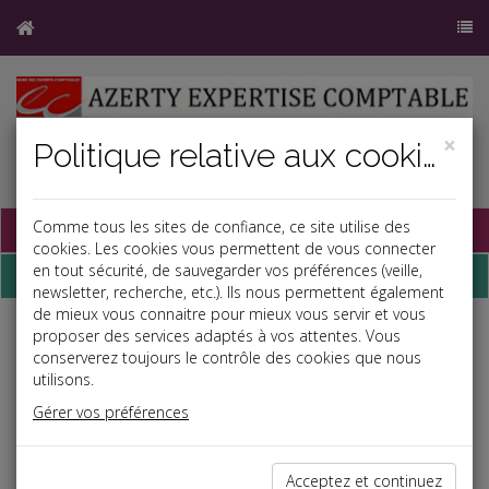
×
Politique relative aux cookies
Base documentaire
Comme tous les sites de confiance, ce site utilise des
cookies. Les cookies vous permettent de vous connecter
en tout sécurité, de sauvegarder vos préférences (veille,
Dépêches
newsletter, recherche, etc.). Ils nous permettent également
de mieux vous connaitre pour mieux vous servir et vous
proposer des services adaptés à vos attentes. Vous
Liste des dernières dépêches
conserverez toujours le contrôle des cookies que nous
utilisons.
Fiscal TPE
Gérer vos préférences
29/02/2024
CONTRÔLE FISCAL
Acceptez et continuez