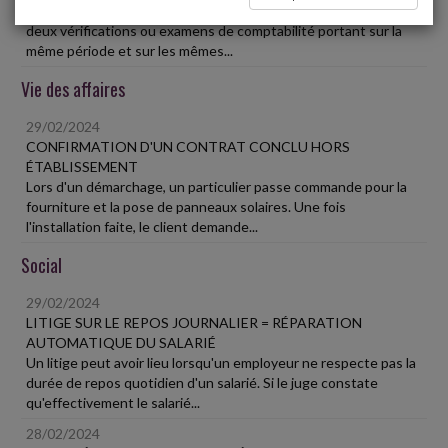
L'administration fiscale ne peut, sauf exceptions, procéder à
deux vérifications ou examens de comptabilité portant sur la
même période et sur les mêmes...
Vie des affaires
29/02/2024
CONFIRMATION D'UN CONTRAT CONCLU HORS
ÉTABLISSEMENT
Lors d'un démarchage, un particulier passe commande pour la
fourniture et la pose de panneaux solaires. Une fois
l'installation faite, le client demande...
Social
29/02/2024
LITIGE SUR LE REPOS JOURNALIER = RÉPARATION
AUTOMATIQUE DU SALARIÉ
Un litige peut avoir lieu lorsqu'un employeur ne respecte pas la
durée de repos quotidien d'un salarié. Si le juge constate
qu'effectivement le salarié...
28/02/2024