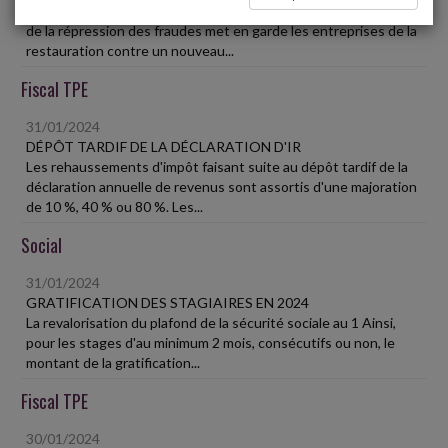
La Direction générale de la concurrence, de la consommation et
de la répression des fraudes met en garde les entreprises de la
restauration contre un nouveau...
Fiscal TPE
31/01/2024
DÉPÔT TARDIF DE LA DÉCLARATION D'IR
Les rehaussements d'impôt faisant suite au dépôt tardif de la
déclaration annuelle de revenus sont assortis d'une majoration
de 10 %, 40 % ou 80 %. Les...
Social
31/01/2024
GRATIFICATION DES STAGIAIRES EN 2024
La revalorisation du plafond de la sécurité sociale au 1 Ainsi,
pour les stages d'au minimum 2 mois, consécutifs ou non, le
montant de la gratification...
Fiscal TPE
30/01/2024