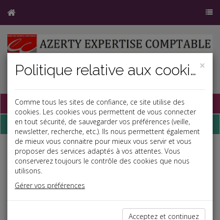
×
Politique relative aux cookies
Base documentaire
Comme tous les sites de confiance, ce site utilise des
cookies. Les cookies vous permettent de vous connecter
en tout sécurité, de sauvegarder vos préférences (veille,
Dépêches
newsletter, recherche, etc.). Ils nous permettent également
de mieux vous connaitre pour mieux vous servir et vous
proposer des services adaptés à vos attentes. Vous
Liste des dernières dépêches
conserverez toujours le contrôle des cookies que nous
utilisons.
Vie des affaires
Gérer vos préférences
31/01/2024
ARNAQUE CIBLANT LES ENTREPRISES DE RESTAURATION
Acceptez et continuez