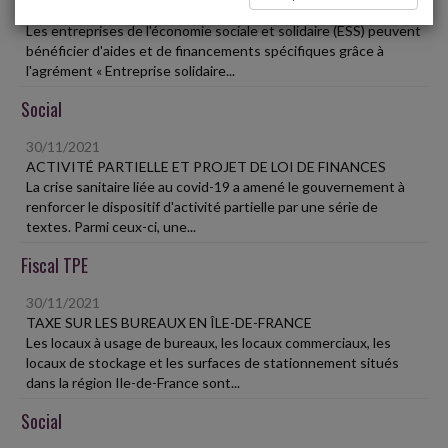
ET SOLIDAIRE
Les entreprises de l'économie sociale et solidaire (ESS) peuvent
bénéficier d'aides et de financements spécifiques grâce à
l'agrément « Entreprise solidaire...
Social
30/11/2021
ACTIVITÉ PARTIELLE ET PROJET DE LOI DE FINANCES
La crise sanitaire liée au covid-19 a amené le gouvernement à
renforcer le dispositif d'activité partielle par une série de
textes. Parmi ceux-ci, une...
Fiscal TPE
30/11/2021
TAXE SUR LES BUREAUX EN ÎLE-DE-FRANCE
Les locaux à usage de bureaux, les locaux commerciaux, les
locaux de stockage et les surfaces de stationnement situés
dans la région Ile-de-France sont...
Social