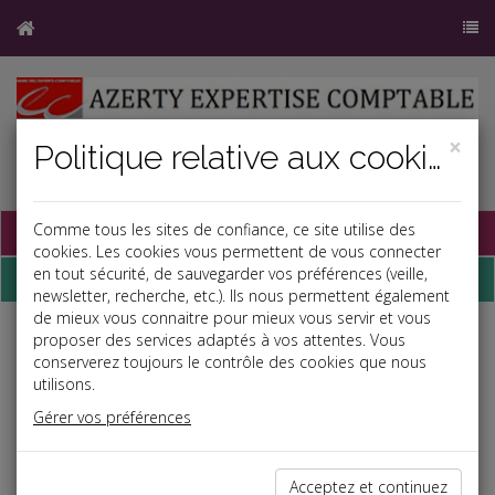
×
Politique relative aux cookies
Base documentaire
Comme tous les sites de confiance, ce site utilise des
cookies. Les cookies vous permettent de vous connecter
en tout sécurité, de sauvegarder vos préférences (veille,
Dépêches
newsletter, recherche, etc.). Ils nous permettent également
de mieux vous connaitre pour mieux vous servir et vous
proposer des services adaptés à vos attentes. Vous
Liste des dernières dépêches
conserverez toujours le contrôle des cookies que nous
utilisons.
Vie des affaires
Gérer vos préférences
30/11/2021
FINANCEMENT DES ENTREPRISES DE L'ÉCONOMIE SOCIALE
Acceptez et continuez