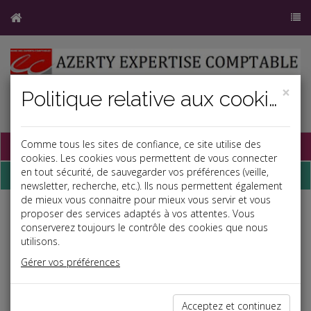
×
Politique relative aux cookies
Base documentaire
Comme tous les sites de confiance, ce site utilise des
cookies. Les cookies vous permettent de vous connecter
en tout sécurité, de sauvegarder vos préférences (veille,
Dépêches
newsletter, recherche, etc.). Ils nous permettent également
de mieux vous connaitre pour mieux vous servir et vous
proposer des services adaptés à vos attentes. Vous
Liste des dernières dépêches
conserverez toujours le contrôle des cookies que nous
utilisons.
Social
Gérer vos préférences
30/11/2023
BULLETIN DE PAIE + COPIE DE CHÈQUE NE PROUVENT PAS
Acceptez et continuez