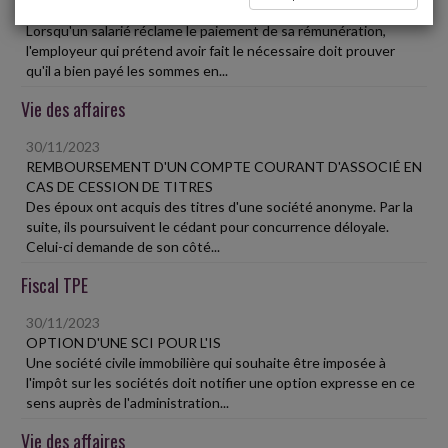
LE PAIEMENT DU SALAIRE
Lorsqu'un salarié réclame le paiement de sa rémunération,
l'employeur qui prétend avoir fait le nécessaire doit prouver
qu'il a bien payé les sommes en...
Vie des affaires
30/11/2023
REMBOURSEMENT D'UN COMPTE COURANT D'ASSOCIÉ EN
CAS DE CESSION DE TITRES
Des époux ont acquis des titres d'une société anonyme. Par la
suite, ils poursuivent le cédant pour concurrence déloyale.
Celui-ci demande de son côté...
Fiscal TPE
30/11/2023
OPTION D'UNE SCI POUR L'IS
Une société civile immobilière qui souhaite être imposée à
l'impôt sur les sociétés doit notifier une option expresse en ce
sens auprès de l'administration...
Vie des affaires