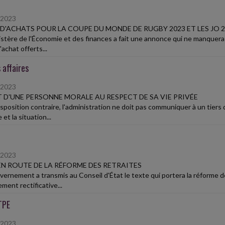
/2023
D'ACHATS POUR LA COUPE DU MONDE DE RUGBY 2023 ET LES JO 2
istère de l'Économie et des finances a fait une annonce qui ne manquera p
achat offerts...
 affaires
/2023
 D'UNE PERSONNE MORALE AU RESPECT DE SA VIE PRIVÉE
isposition contraire, l'administration ne doit pas communiquer à un tier
 et la situation...
/2023
EN ROUTE DE LA RÉFORME DES RETRAITES
ernement a transmis au Conseil d'État le texte qui portera la réforme des 
ment rectificative...
TPE
/2023