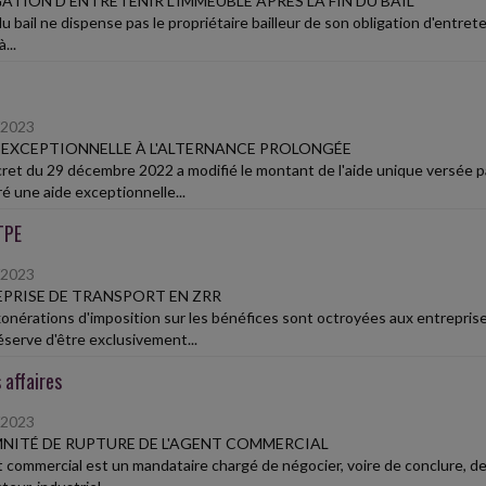
ATION D'ENTRETENIR L'IMMEUBLE APRÈS LA FIN DU BAIL
du bail ne dispense pas le propriétaire bailleur de son obligation d'entreten
...
/2023
E EXCEPTIONNELLE À L'ALTERNANCE PROLONGÉE
ret du 29 décembre 2022 a modifié le montant de l'aide unique versée pa
ré une aide exceptionnelle...
TPE
/2023
PRISE DE TRANSPORT EN ZRR
onérations d'imposition sur les bénéfices sont octroyées aux entreprises 
éserve d'être exclusivement...
 affaires
/2023
NITÉ DE RUPTURE DE L'AGENT COMMERCIAL
t commercial est un mandataire chargé de négocier, voire de conclure, 