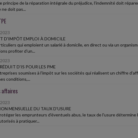
e principe de la réparation intégrale du préjudice, l'indemnité doit répar
 ne doit pas...
TPE
/2023
T D'IMPÔT EMPLOI À DOMICILE
rticuliers qui emploient un salarié à domicile, en direct ou via un organi
ons profiter d'un...
/2023
RÉDUIT D'IS POUR LES PME
reprises soumises à l'impôt sur les sociétés qui réalisent un chiffre d'aff
es conditions,...
 affaires
/2023
ION MENSUELLE DU TAUX D'USURE
rotéger les emprunteurs d'éventuels abus, le taux de l'usure détermine
torisés à pratiquer...