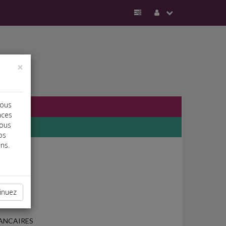
×
vous
nces
vous
os
ns.
inuez
ANCAIRES