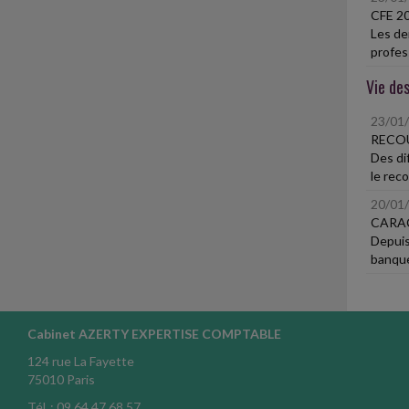
CFE 2
Les de
profess
Vie des
23/01
RECO
Des di
le rec
20/01
CARAC
Depuis
banque
Cabinet AZERTY EXPERTISE COMPTABLE
124 rue La Fayette
75010 Paris
Tél. : 09 64 47 68 57