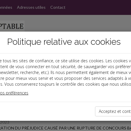
onnées
Adresses utiles
Contact
Politique relative aux cookies
ous les sites de confiance, ce site utilise des cookies. Les cookies 
tent de vous connecter en tout sécurité, de sauvegarder vos préfére
s
, newsletter, recherche, etc.). Ils nous permettent également de mieux 
tre pour mieux vous servir et vous proposer des services adaptés à v
s. Vous conserverez toujours le contrôle des cookies que nous utiliso
 des dernières dépêches
vos préférences
 affaires
Acceptez et cont
/2023
ATION DU PRÉJUDICE CAUSÉ PAR UNE RUPTURE DE CONCOURS B