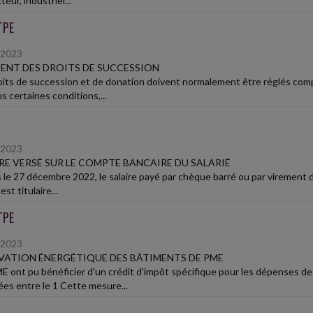
eur, industriel...
TPE
/2023
ENT DES DROITS DE SUCCESSION
oits de succession et de donation doivent normalement être réglés com
s certaines conditions,...
/2023
RE VERSÉ SUR LE COMPTE BANCAIRE DU SALARIÉ
 le 27 décembre 2022, le salaire payé par chèque barré ou par virement d
est titulaire...
TPE
/2023
ATION ÉNERGÉTIQUE DES BÂTIMENTS DE PME
E ont pu bénéficier d'un crédit d'impôt spécifique pour les dépenses d
es entre le 1 Cette mesure...