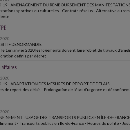
-19 : AMÉNAGEMENT DU REMBOURSEMENT DES MANIFESTATIONS
stations sportives ou culturelles - Contrats résolus - Alternative au re
lente
TPE
/2020
SITIF DENORMANDIE
 le 1er janvier 2020 les logements doivent faire l'objet de travaux d'amél
ioration définis par décret
 affaires
/2020
-19 : ADAPTATION DES MESURES DE REPORT DE DÉLAIS
s de report des délais - Prolongation de l'état d'urgence et déconfinem
/2020
FINEMENT : USAGE DES TRANSPORTS PUBLICS EN ÎLE-DE-FRANCE
inement - Transports publics en Ile-de-France - Heures de pointe - Justi