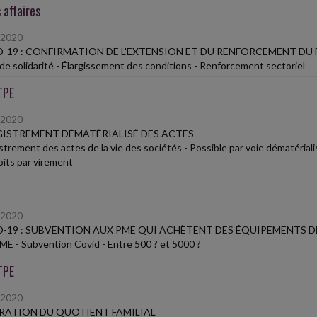
 affaires
/2020
-19 : CONFIRMATION DE L'EXTENSION ET DU RENFORCEMENT DU 
de solidarité - Élargissement des conditions - Renforcement sectoriel
TPE
/2020
ISTREMENT DÉMATÉRIALISÉ DES ACTES
trement des actes de la vie des sociétés - Possible par voie dématérialis
oits par virement
/2020
-19 : SUBVENTION AUX PME QUI ACHÈTENT DES ÉQUIPEMENTS 
E - Subvention Covid - Entre 500 ? et 5000 ?
TPE
/2020
ATION DU QUOTIENT FAMILIAL