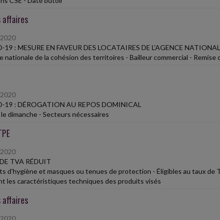
ons CSE - Date butoir
 affaires
/2020
-19 : MESURE EN FAVEUR DES LOCATAIRES DE L'AGENCE NATIONA
 nationale de la cohésion des territoires - Bailleur commercial - Remise 
/2020
-19 : DÉROGATION AU REPOS DOMINICAL
l le dimanche - Secteurs nécessaires
TPE
/2020
DE TVA RÉDUIT
ts d'hygiène et masques ou tenues de protection - Éligibles au taux de
t les caractéristiques techniques des produits visés
 affaires
/2020