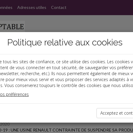
onnées
Adresses utiles
Contact
Politique relative aux cookies
ous les sites de confiance, ce site utilise des cookies. Les cookies 
tent de vous connecter en tout sécurité, de sauvegarder vos préfére
s
, newsletter, recherche, etc.). Ils nous permettent également de mieux 
tre pour mieux vous servir et vous proposer des services adaptés à v
s. Vous conserverez toujours le contrôle des cookies que nous utiliso
 des dernières dépêches
vos préférences
Acceptez et cont
/2020
-19 : UNE USINE RENAULT CONTRAINTE DE SUSPENDRE SA PROD