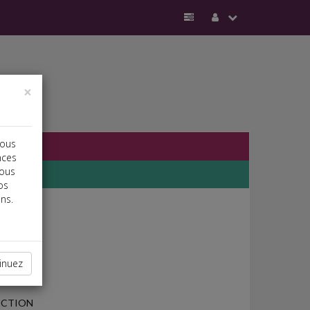
×
vous
nces
vous
os
ns.
inuez
UCTION