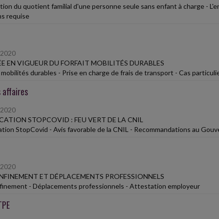
tion du quotient familial d'une personne seule sans enfant à charge - L'e
ns requise
/2020
E EN VIGUEUR DU FORFAIT MOBILITÉS DURABLES
 mobilités durables - Prise en charge de frais de transport - Cas particuli
 affaires
/2020
CATION STOPCOVID : FEU VERT DE LA CNIL
ation StopCovid - Avis favorable de la CNIL - Recommandations au Gou
/2020
NFINEMENT ET DÉPLACEMENTS PROFESSIONNELS
inement - Déplacements professionnels - Attestation employeur
TPE