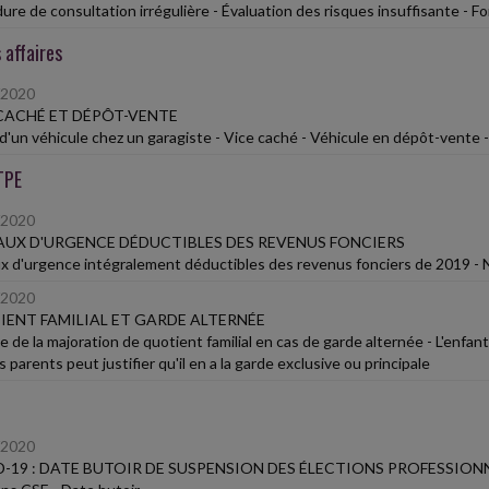
ure de consultation irrégulière - Évaluation des risques insuffisante - F
 affaires
/2020
CACHÉ ET DÉPÔT-VENTE
d'un véhicule chez un garagiste - Vice caché - Véhicule en dépôt-vente 
TPE
/2020
UX D'URGENCE DÉDUCTIBLES DES REVENUS FONCIERS
x d'urgence intégralement déductibles des revenus fonciers de 2019 - N
/2020
ENT FAMILIAL ET GARDE ALTERNÉE
e de la majoration de quotient familial en cas de garde alternée - L'enfan
s parents peut justifier qu'il en a la garde exclusive ou principale
/2020
-19 : DATE BUTOIR DE SUSPENSION DES ÉLECTIONS PROFESSION