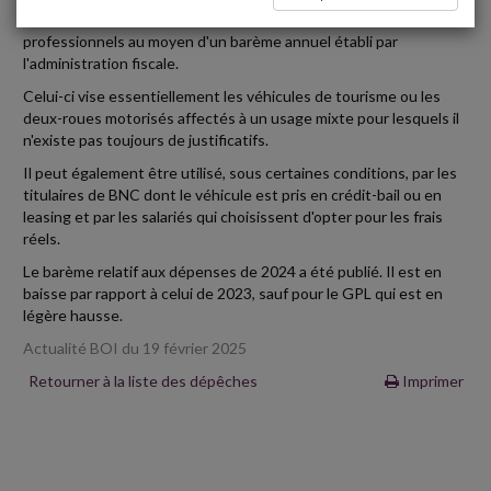
forfaitaire les frais de carburant relatifs à leurs déplacements
professionnels au moyen d'un barème annuel établi par
l'administration fiscale.
Celui-ci vise essentiellement les véhicules de tourisme ou les
deux-roues motorisés affectés à un usage mixte pour lesquels il
n'existe pas toujours de justificatifs.
Il peut également être utilisé, sous certaines conditions, par les
titulaires de BNC dont le véhicule est pris en crédit-bail ou en
leasing et par les salariés qui choisissent d'opter pour les frais
réels.
Le barème relatif aux dépenses de 2024 a été publié. Il est en
baisse par rapport à celui de 2023, sauf pour le GPL qui est en
légère hausse.
Actualité BOI du 19 février 2025
Retourner à la liste des dépêches
Imprimer