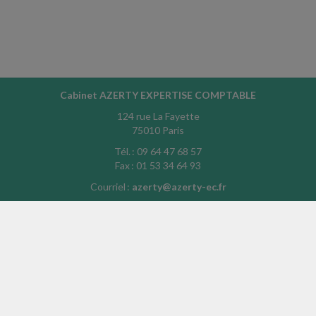
Cabinet AZERTY EXPERTISE COMPTABLE
124 rue La Fayette
75010 Paris
Tél. : 09 64 47 68 57
Fax : 01 53 34 64 93
Courriel :
azerty@azerty-ec.fr
ACCUEIL
PLAN
MENTIONS LÉGALES
CONTACT
copyright@Groupe Revue Fiduciaire