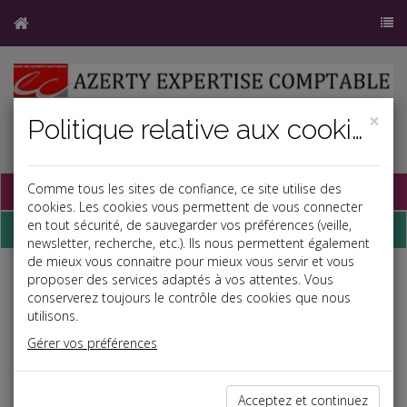
×
Politique relative aux cookies
Base documentaire
Comme tous les sites de confiance, ce site utilise des
cookies. Les cookies vous permettent de vous connecter
en tout sécurité, de sauvegarder vos préférences (veille,
Dépêches
newsletter, recherche, etc.). Ils nous permettent également
de mieux vous connaitre pour mieux vous servir et vous
proposer des services adaptés à vos attentes. Vous
j
a
b
conserverez toujours le contrôle des cookies que nous
Fiscal TPE
utilisons.
Date: 2025-03-11
Gérer vos préférences
FRAIS DE CARBURANT 2024
Les exploitants individuels relevant des BIC qui optent pour une
Acceptez et continuez
comptabilité super-simplifiée peuvent évaluer de manière